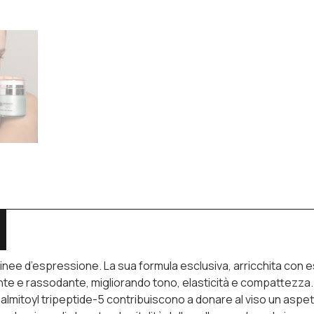
linee d’espressione. La sua formula esclusiva, arricchita con 
te e rassodante, migliorando tono, elasticità e compattezza. Gl
l Palmitoyl tripeptide-5 contribuiscono a donare al viso un aspe