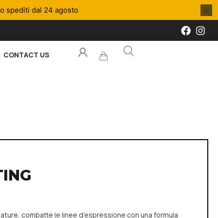
×
no spediti dal 24 agosto
CONTACT US
TING
mature, combatte le linee d’espressione con una formula