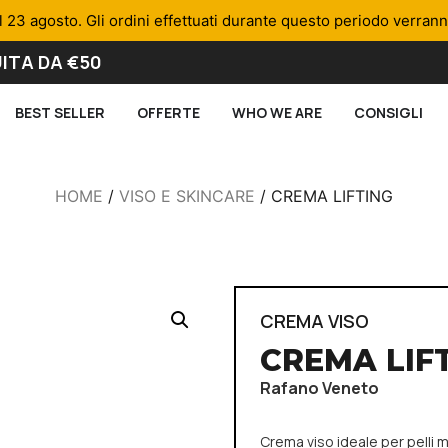
l 23 agosto. Gli ordini effettuati durante questo periodo verran
ITA DA €50
BEST SELLER
OFFERTE
WHO WE ARE
CONSIGLI
HOME
/
VISO E SKINCARE
/ CREMA LIFTING
CREMA VISO
CREMA LIF
Rafano Veneto
Crema viso ideale per pelli 