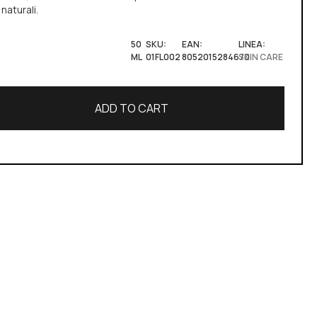
naturali.
50
SKU:
EAN:
LINEA:
ML
01FL002
8052015284670
SKIN CARE
ADD TO CART