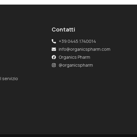
Contatti
+39 0445 1740014
info@organicspharm.com
Organics Pharm
@organicspharm
l servizio