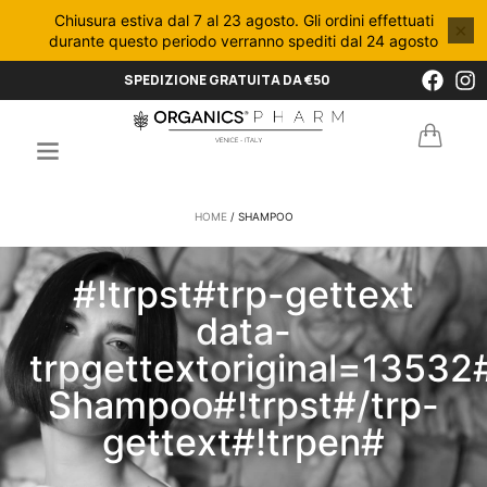
Chiusura estiva dal 7 al 23 agosto. Gli ordini effettuati
×
durante questo periodo verranno spediti dal 24 agosto
SPEDIZIONE GRATUITA DA €50
HOME
/ SHAMPOO
#!trpst#trp-gettext
data-
trpgettextoriginal=13532
Shampoo#!trpst#/trp-
gettext#!trpen#