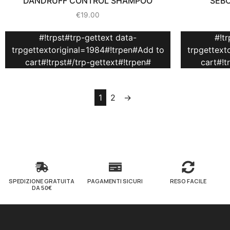
DANDRUFF CONTROL SHAMPOO
SEB
€
19.00
#!trpst#trp-gettext data-
#!t
trpgettextoriginal=1984#!trpen#Add to
trpgettext
cart#!trpst#/trp-gettext#!trpen#
cart#!t
1
2
→
SPEDIZIONE GRATUITA
PAGAMENTI SICURI
RESO FACILE
DA 50€