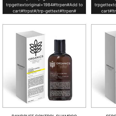
trpgettextoriginal=1984#!trpen#Add to
trpgettext
cart#!trpst#/trp-gettext#!trpen#
cart#!t