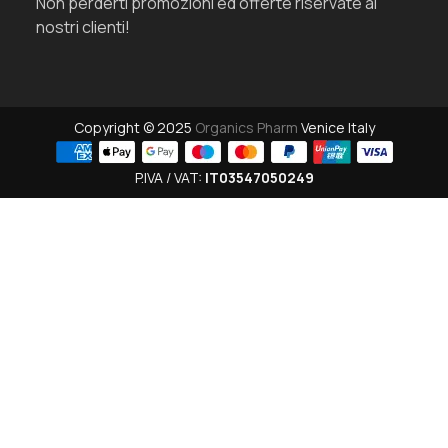
Non perderti promozioni ed offerte riservate ai
nostri clienti!
Copyright © 2025
Organics Pharm
Venice Italy
P.IVA / VAT:
IT03547050249