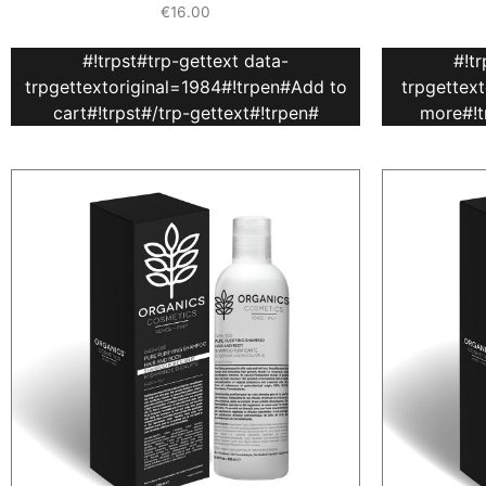
€
16.00
#!trpst#trp-gettext data-
#!t
trpgettextoriginal=1984#!trpen#Add to
trpgettex
cart#!trpst#/trp-gettext#!trpen#
more#!t