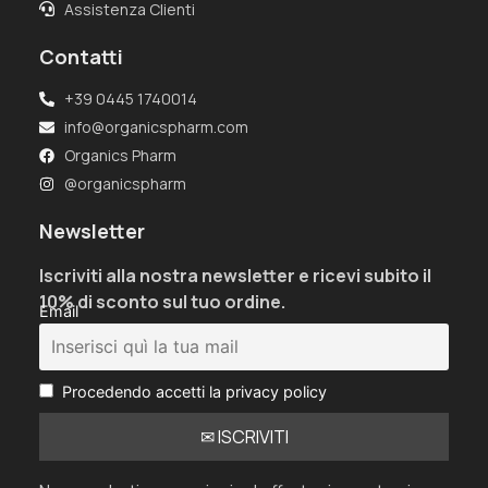
Assistenza Clienti
Contatti
+39 0445 1740014
info@organicspharm.com
Organics Pharm
@organicspharm
Newsletter
Iscriviti alla nostra newsletter e ricevi subito il
10% di sconto sul tuo ordine.
Email
Procedendo accetti la privacy policy