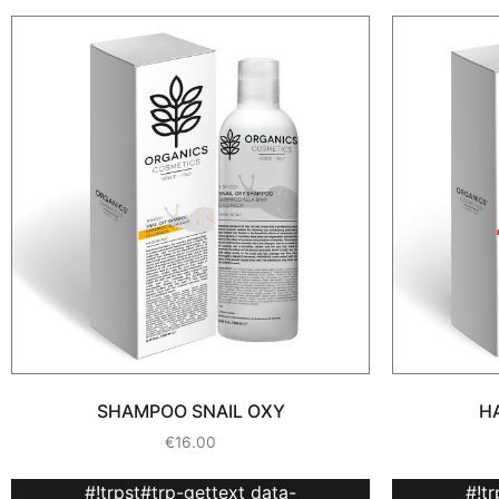
SHAMPOO SNAIL OXY
H
€
16.00
#!trpst#trp-gettext data-
#!t