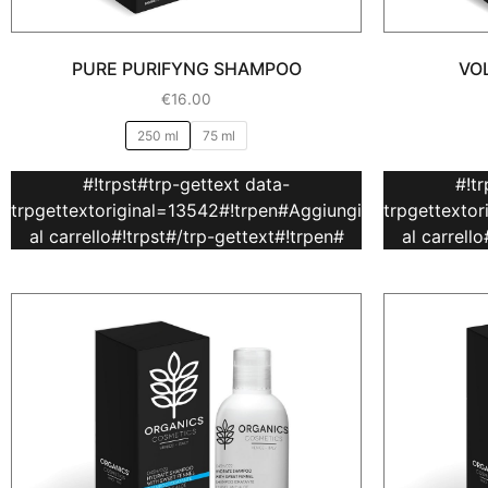
PURE PURIFYNG SHAMPOO
VO
€
16.00
250 ml
75 ml
#!trpst#trp-gettext data-
#!t
trpgettextoriginal=13542#!trpen#Aggiungi
trpgettexto
al carrello#!trpst#/trp-gettext#!trpen#
al carrell