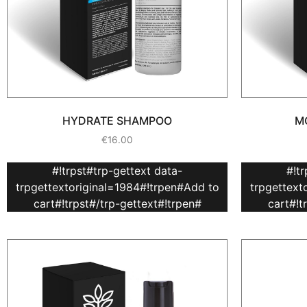
HYDRATE SHAMPOO
M
€
16.00
#!trpst#trp-gettext data-
#!t
trpgettextoriginal=1984#!trpen#Add to
trpgettext
cart#!trpst#/trp-gettext#!trpen#
cart#!t