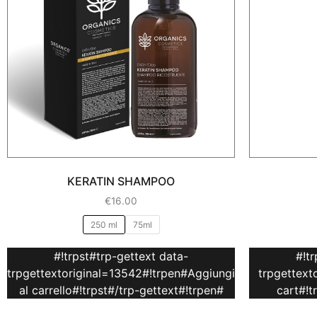
KERATIN SHAMPOO
€
16.00
250 ml
75ml
#!trpst#trp-gettext data-
#!t
trpgettextoriginal=13542#!trpen#Aggiungi
trpgettext
al carrello#!trpst#/trp-gettext#!trpen#
cart#!t