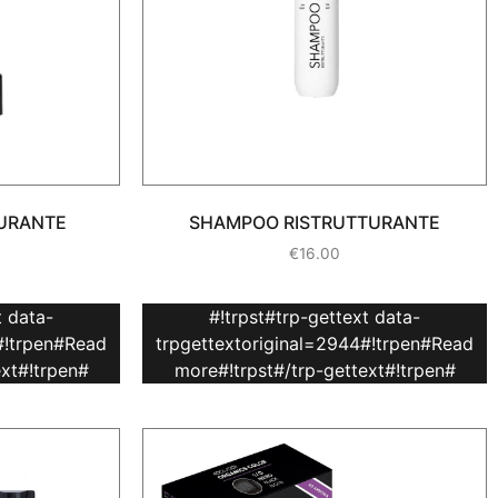
URANTE
SHAMPOO RISTRUTTURANTE
€
16.00
t data-
#!trpst#trp-gettext data-
#!trpen#Read
trpgettextoriginal=2944#!trpen#Read
ext#!trpen#
more#!trpst#/trp-gettext#!trpen#