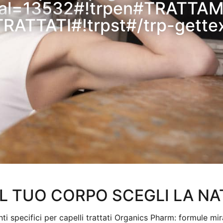
inal=13532#!trpen#TRATTAM
RATTATI#!trpst#/trp-gette
IL TUO CORPO SCEGLI LA N
nti specifici per capelli trattati Organics Pharm: formule mir