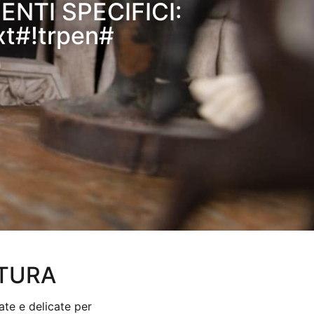
ENTI SPECIFICI:
xt#!trpen#
ATURA
ate e delicate per