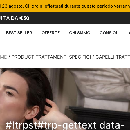
l 23 agosto. Gli ordini effettuati durante questo periodo verran
ITA DA €50
BEST SELLER
OFFERTE
CHI SIAMO
CONSIGLI
ME
/ PRODUCT TRATTAMENTI SPECIFICI / CAPELLI TRATT
#!trpst#trp-gettext data-