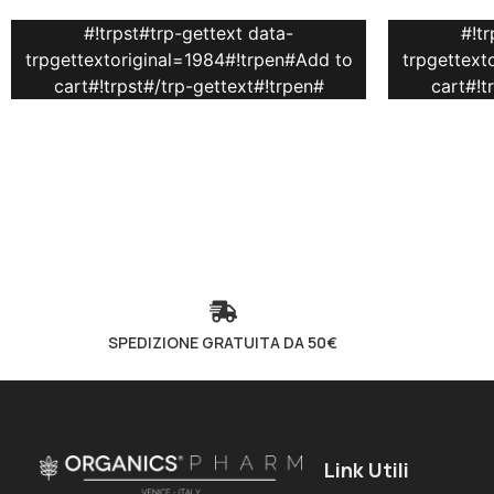
#!trpst#trp-gettext data-
#!t
trpgettextoriginal=1984#!trpen#Add to
trpgettext
cart#!trpst#/trp-gettext#!trpen#
cart#!t
SPEDIZIONE GRATUITA DA 50€
Link Utili