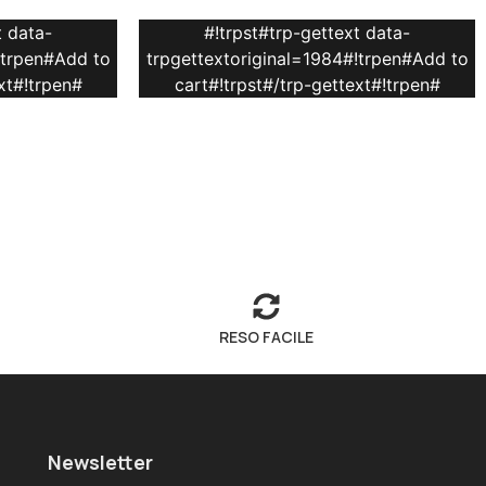
t data-
#!trpst#trp-gettext data-
!trpen#Add to
trpgettextoriginal=1984#!trpen#Add to
xt#!trpen#
cart#!trpst#/trp-gettext#!trpen#
RESO FACILE
Newsletter