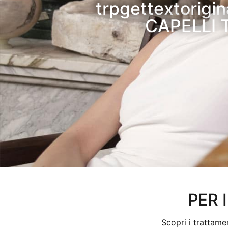
trpgettextorig
CAPELLI T
PER 
Scopri i trattame