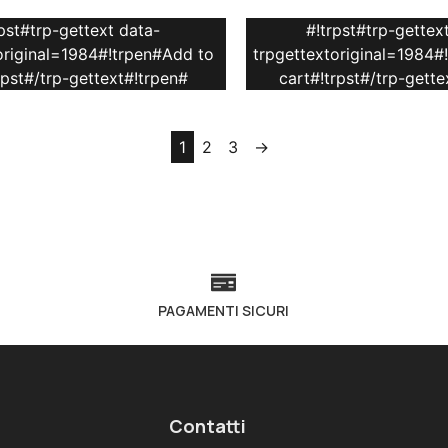
rpst#trp-gettext data-
#!trpst#trp-gettex
original=1984#!trpen#Add to
trpgettextoriginal=1984#
rpst#/trp-gettext#!trpen#
cart#!trpst#/trp-gette
1
2
3
→
PAGAMENTI SICURI
Contatti