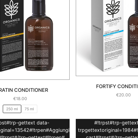
FORTIFY CONDIT
RATIN CONDITIONER
€
20.00
€
18.00
250 ml
75 ml
rpst#trp-gettext data-
#!trpst#trp-gettex
riginal=13542#!trpen#Aggiungi
trpgettextoriginal=1984#
o#!trpst#/trp-gettext#!trpen#
cart#!trpst#/trp-gette