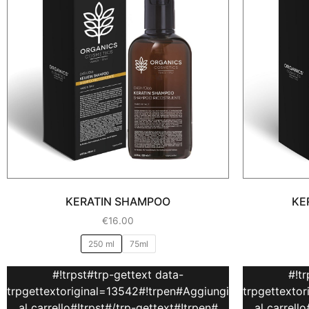
KERATIN SHAMPOO
KE
€
16.00
250 ml
75ml
#!trpst#trp-gettext data-
#!t
trpgettextoriginal=13542#!trpen#Aggiungi
trpgettexto
al carrello#!trpst#/trp-gettext#!trpen#
al carrell