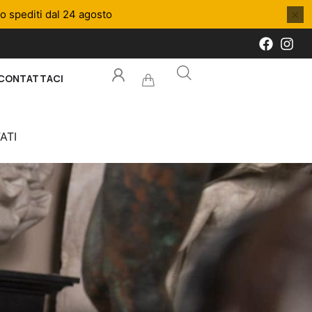
×
no spediti dal 24 agosto
CONTATTACI
ATI