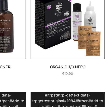
IONER
ORGANIC 1/0 NERO
€
10.90
t data-
#!trpst#trp-gettext data-
!trpen#Add to
trpgettextoriginal=1984#!trpen#Add to
xt#!trpen#
cart#!trpst#/trp-gettext#!trpen#