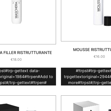
MOUSSE RISTRUTT
 FILLER RISTRUTTURANTE
€
16.00
€
18.00
rpst#trp-gettext data-
#!trpst#trp-gettex
original=1984#!trpen#Add to
trpgettextoriginal=2944
rpst#/trp-gettext#!trpen#
more#!trpst#/trp-gett