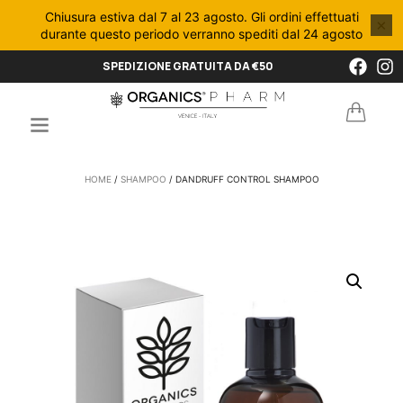
Chiusura estiva dal 7 al 23 agosto. Gli ordini effettuati
×
durante questo periodo verranno spediti dal 24 agosto
SPEDIZIONE GRATUITA DA €50
HOME
/
SHAMPOO
/ DANDRUFF CONTROL SHAMPOO