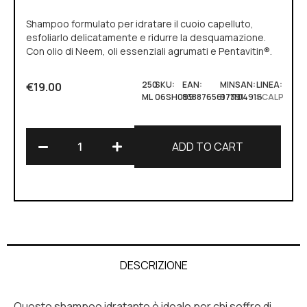
Shampoo formulato per idratare il cuoio capelluto,
esfoliarlo delicatamente e ridurre la desquamazione.
Con olio di Neem, oli essenziali agrumati e Pentavitin®.
250
SKU:
EAN:
MINSAN:
LINEA:
€
19.00
ML
06SH099
8388765617391
971104916
SCALP
ADD TO CART
Alternative:
DESCRIZIONE
Questo shampoo idratante è ideale per chi soffre di