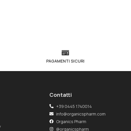
PAGAMENTI SICURI
Contatti
+39 0445 1740014
info@organicspharm.com
Organics Pharm
y
@organicspharm