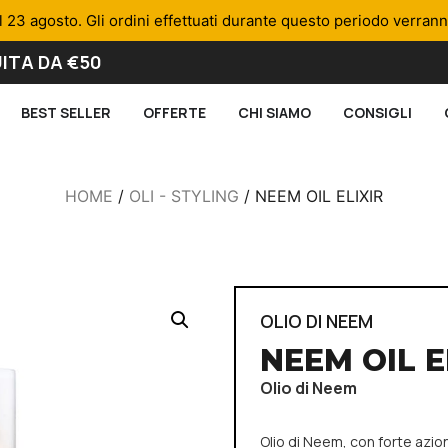
l 23 agosto. Gli ordini effettuati durante questo periodo verran
ITA DA €50
BEST SELLER
OFFERTE
CHI SIAMO
CONSIGLI
HOME
/
OLI - STYLING
/ NEEM OIL ELIXIR
OLIO DI NEEM
NEEM OIL E
Olio di Neem
Olio di Neem, con forte azione