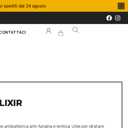
×
no spediti dal 24 agosto
CONTATTACI
LIXIR
 antibatterica anti-fungina e lenitiva. Utile per idratare,