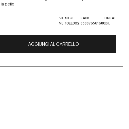
la pelle
50
SKU:
EAN:
LINEA:
ML
10EL002
8388765616806
OIL
AGGIUNGI AL CARRELLO