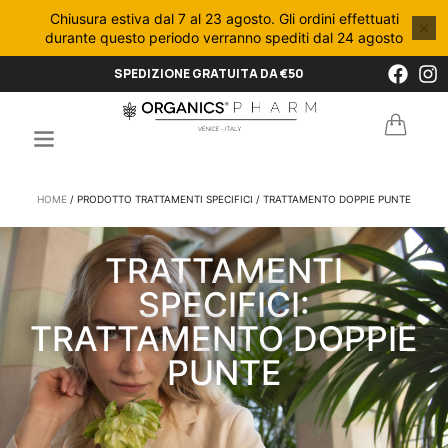
Chiusura estiva dal 7 al 23 agosto. Gli ordini effettuati
×
durante questo periodo verranno spediti dal 24 agosto
SPEDIZIONE GRATUITA DA €50
HOME
/ PRODOTTO TRATTAMENTI SPECIFICI / TRATTAMENTO DOPPIE PUNTE
TRATTAMENTI
SPECIFICI:
TRATTAMENTO DOPPIE
PUNTE