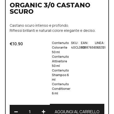
ORGANIC 3/0 CASTANO
SCURO
Castano scuro intenso e profondo.
Riflessi brillanti e naturali colore elegante e deciso.
Contenuto
SKU:
EAN:
LINEA:
€
10.90
Colorante
40CL002
8388765616370
COLOR
50 ml
Contenuto
Attivatore
50 ml
Contenuto
Shampoo 6
ml
Contenuto
Conditioner
6 ml
AGGIUNGI AL CARRELLO