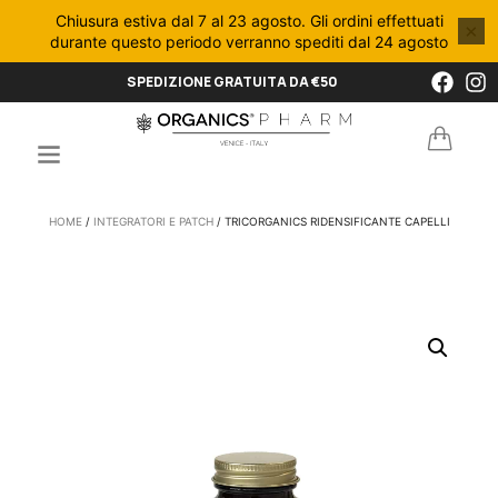
Chiusura estiva dal 7 al 23 agosto. Gli ordini effettuati
×
durante questo periodo verranno spediti dal 24 agosto
SPEDIZIONE GRATUITA DA €50
HOME
/
INTEGRATORI E PATCH
/ TRICORGANICS RIDENSIFICANTE CAPELLI