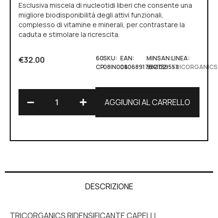
Esclusiva miscela di nucleotidi liberi che consente una
migliore biodisponibilità degli attivi funzionali,
complesso di vitamine e minerali, per contrastare la
caduta e stimolare la ricrescita.
60
SKU:
EAN:
MINSAN:
LINEA:
€
32.00
CP
08IN004
0806891764102
982759553
TRICORGANICS
AGGIUNGI AL CARRELLO
Alternative:
DESCRIZIONE
TRICORGANICS RIDENSIFICANTE CAPELLI