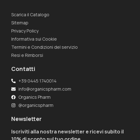
Scarica il Catalogo
Sitemap
Privacy Policy
Informativa sui Cookie
Termini e Condizioni del servizio
Resi e Rimborsi
Contatti
+39 0445 1740014
info@organicspharm.com
Organics Pharm
@organicspharm
Newsletter
Iscriviti alla nostra newsletter e ricevi subito il
10% di sconto sul tuo ordine.